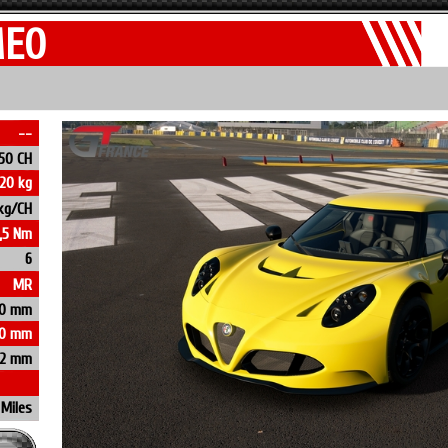
MEO
--
50 CH
320 kg
kg/CH
,5 Nm
6
MR
0 mm
50 mm
82 mm
 Miles