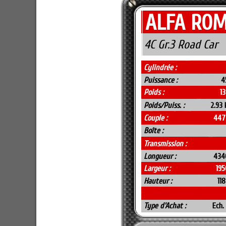
ALFA RO
4C Gr.3 Road Car
Cylindrée :
Puissance :
4
Poids :
1
Poids/Puiss. :
2.93 
Couple :
447
Boîte :
Transmission :
Longueur :
434
Largeur :
19
Hauteur :
11
Type d'Achat :
Ech.