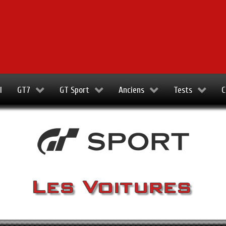
l
GT7
GT Sport
Anciens
Tests
C