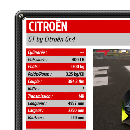
CITROËN
GT by Citroën Gr.4
Cylindrée :
--
Puissance :
400 CH
Poids :
1300 kg
Poids/Puiss. :
3.25 kg/CH
Couple :
384,3 Nm
Boîte :
7
Transmission :
MR
Longueur :
4957 mm
Largeur :
2250 mm
Hauteur :
1211 mm