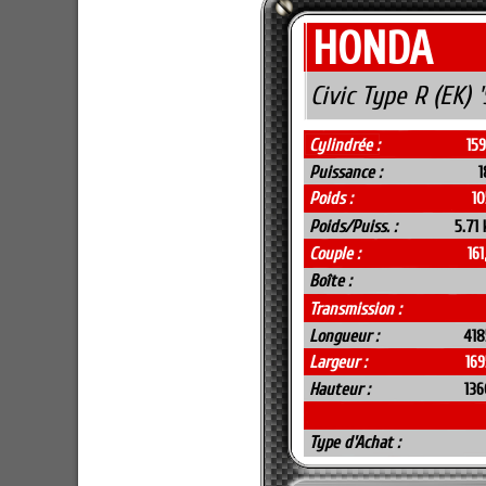
HONDA
Civic Type R (EK) 
Cylindrée :
15
Puissance :
1
Poids :
10
Poids/Puiss. :
5.71
Couple :
16
Boîte :
Transmission :
Longueur :
41
Largeur :
16
Hauteur :
13
Type d'Achat :