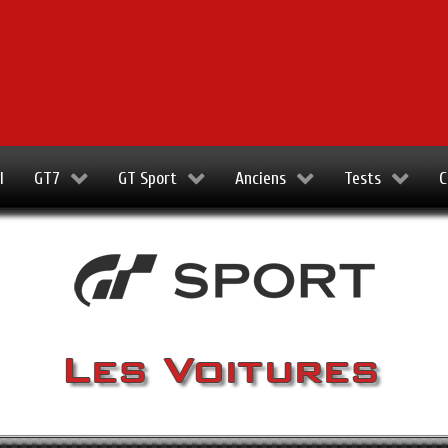
l
GT7
GT Sport
Anciens
Tests
C