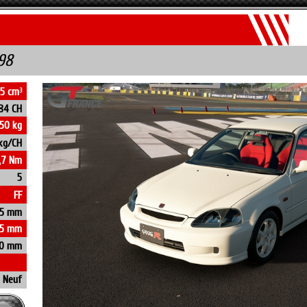
'98
95 cm
3
84 CH
50 kg
 kg/CH
1,7 Nm
5
FF
85 mm
95 mm
60 mm
Neuf