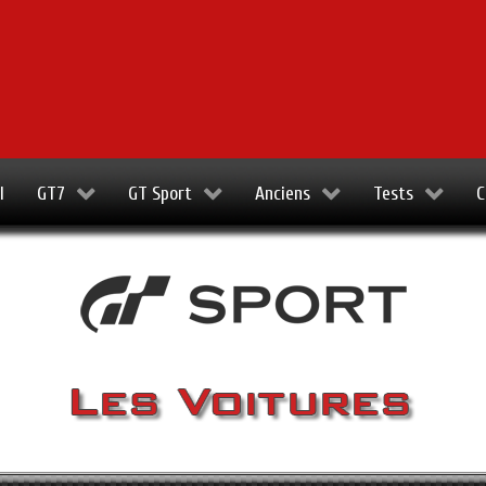
l
GT7
GT Sport
Anciens
Tests
C