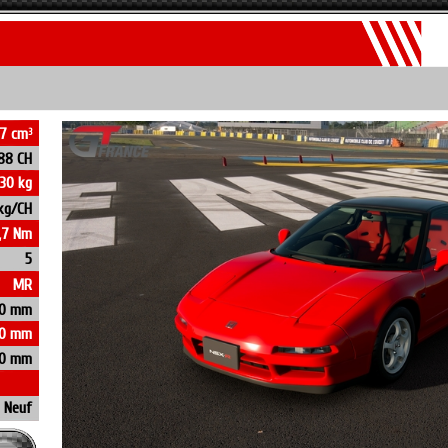
7 cm
3
88 CH
230 kg
kg/CH
,7 Nm
5
MR
0 mm
10 mm
60 mm
Neuf