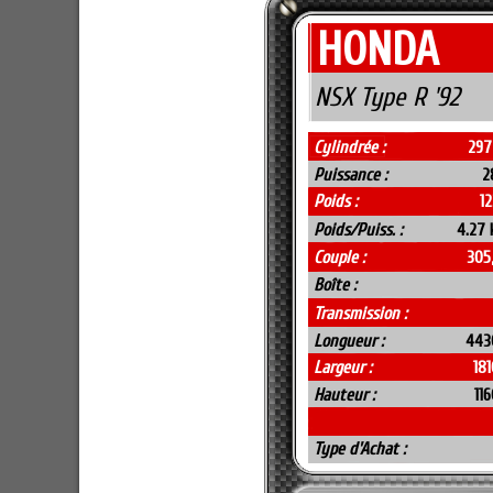
HONDA
NSX Type R '92
Cylindrée :
297
Puissance :
2
Poids :
1
Poids/Puiss. :
4.27 
Couple :
305
Boîte :
Transmission :
Longueur :
443
Largeur :
18
Hauteur :
11
Type d'Achat :