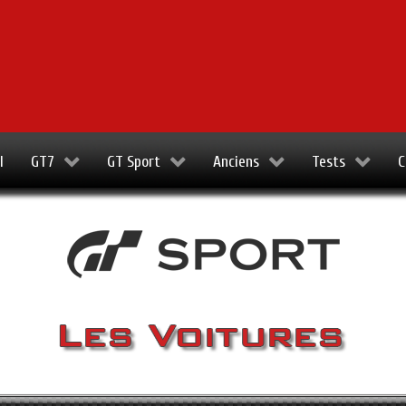
l
GT7
GT Sport
Anciens
Tests
C