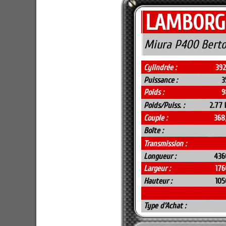
LAMBORG
Miura P400 Berto
Cylindrée :
392
Puissance :
3
Poids :
9
Poids/Puiss. :
2.77 
Couple :
368
Boîte :
Transmission :
Longueur :
436
Largeur :
17
Hauteur :
10
Type d'Achat :