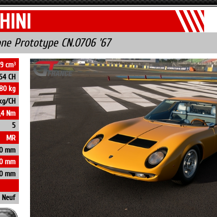
HINI
ne Prototype CN.0706 '67
9 cm
3
54 CH
80 kg
kg/CH
,4 Nm
5
MR
0 mm
60 mm
50 mm
Neuf