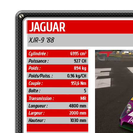
JAGUAR
XJR-9 '88
Cylindrée :
6995 cm
3
Puissance :
927 CH
Poids :
894 kg
Poids/Puiss. :
0.96 kg/CH
Couple :
951,6 Nm
Boîte :
5
Transmission :
MR
Longueur :
4800 mm
Largeur :
2000 mm
Hauteur :
1030 mm