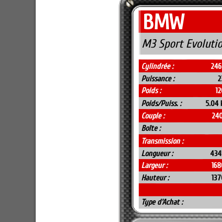
BMW
M3 Sport Evolutio
Cylindrée :
246
Puissance :
2
Poids :
12
Poids/Puiss. :
5.04 
Couple :
240
Boîte :
Transmission :
Longueur :
434
Largeur :
16
Hauteur :
13
Type d'Achat :