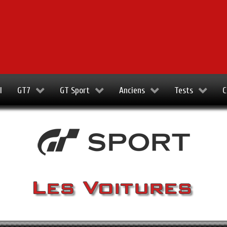
l
GT7
GT Sport
Anciens
Tests
C