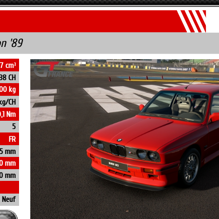
n '89
7 cm
3
38 CH
00 kg
kg/CH
,1 Nm
5
FR
5 mm
80 mm
70 mm
Neuf