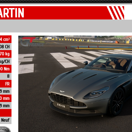
ARTIN
4 cm
3
08 CH
70 kg
 kg/CH
00 Nm
8
FR
9 mm
0 mm
79 mm
Neuf