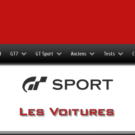
l
GT7
GT Sport
Anciens
Tests
C