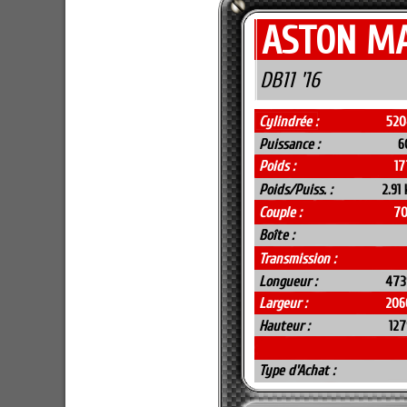
ASTON M
DB11 '16
Cylindrée :
520
Puissance :
6
Poids :
17
Poids/Puiss. :
2.91
Couple :
7
Boîte :
Transmission :
Longueur :
473
Largeur :
206
Hauteur :
12
Type d'Achat :