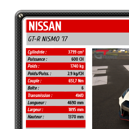
NISSAN
GT-R NISMO '17
Cylindrée :
3799 cm
3
Puissance :
600 CH
Poids :
1740 kg
Poids/Puiss. :
2.9 kg/CH
Couple :
651,7 Nm
Boîte :
6
Transmission :
4WD
Longueur :
4690 mm
Largeur :
1895 mm
Hauteur :
1370 mm