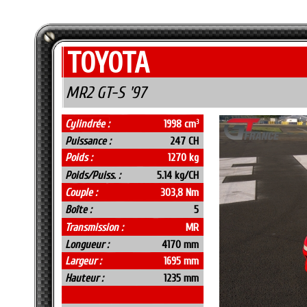
TOYOTA
MR2 GT-S '97
Cylindrée :
1998 cm
3
Puissance :
247 CH
Poids :
1270 kg
Poids/Puiss. :
5.14 kg/CH
Couple :
303,8 Nm
Boîte :
5
Transmission :
MR
Longueur :
4170 mm
Largeur :
1695 mm
Hauteur :
1235 mm