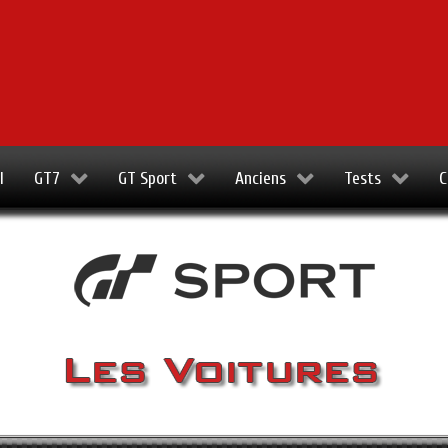
l
GT7
GT Sport
Anciens
Tests
C