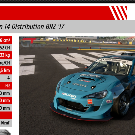
n 14 Distribution BRZ '17
16 cm
3
52 CH
433 kg
 kg/CH
6,6 Nm
4
FR
0 mm
0 mm
10 mm
Neuf