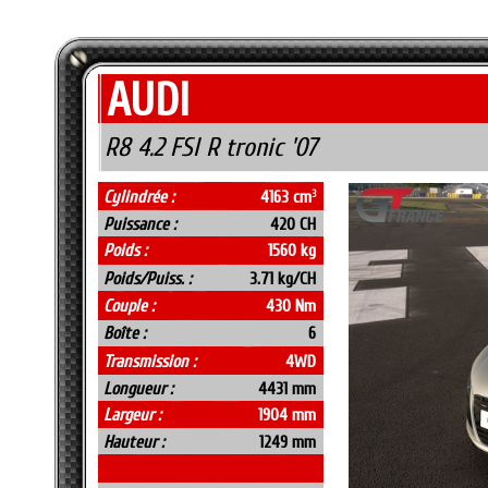
AUDI
R8 4.2 FSI R tronic '07
Cylindrée :
4163 cm
3
Puissance :
420 CH
Poids :
1560 kg
Poids/Puiss. :
3.71 kg/CH
Couple :
430 Nm
Boîte :
6
Transmission :
4WD
Longueur :
4431 mm
Largeur :
1904 mm
Hauteur :
1249 mm