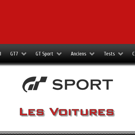
l
GT7
GT Sport
Anciens
Tests
C