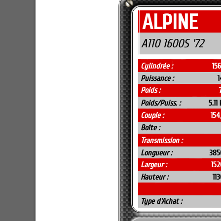
ALPINE
A110 1600S '72
Cylindrée :
15
Puissance :
1
Poids :
Poids/Puiss. :
5.11
Couple :
154
Boîte :
Transmission :
Longueur :
385
Largeur :
15
Hauteur :
11
Type d'Achat :