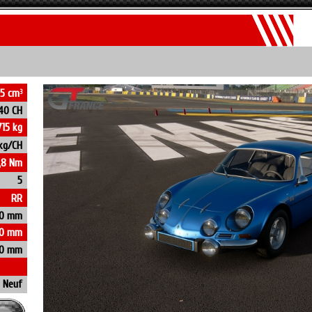
65 cm
3
40 CH
715 kg
 kg/CH
,8 Nm
5
RR
0 mm
20 mm
30 mm
Neuf