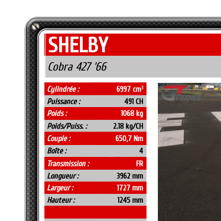
SHELBY
Cobra 427 '66
Cylindrée :
6997 cm
3
Puissance :
491 CH
Poids :
1068 kg
Poids/Puiss. :
2.18 kg/CH
Couple :
650,7 Nm
Boîte :
4
Transmission :
FR
Longueur :
3962 mm
Largeur :
1727 mm
Hauteur :
1245 mm