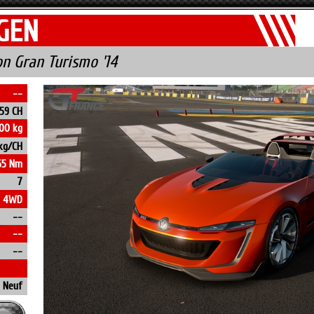
GEN
on Gran Turismo '14
--
59 CH
00 kg
 kg/CH
65 Nm
7
4WD
--
--
--
Neuf