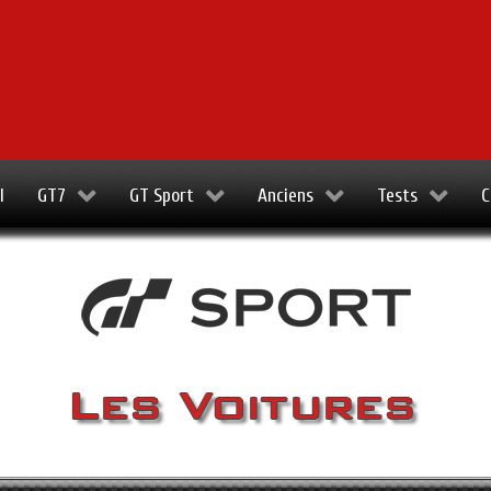
l
GT7
GT Sport
Anciens
Tests
C