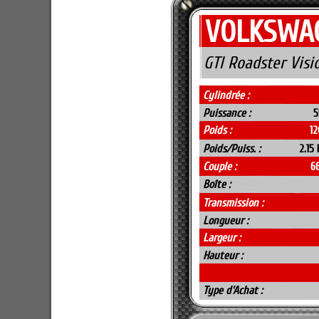
VOLKSWA
GTI Roadster Visi
Cylindrée :
Puissance :
5
Poids :
12
Poids/Puiss. :
2.15
Couple :
6
Boîte :
Transmission :
Longueur :
Largeur :
Hauteur :
Type d'Achat :