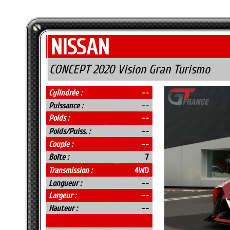
NISSAN
CONCEPT 2020 Vision Gran Turismo
Cylindrée :
--
Puissance :
--
Poids :
--
Poids/Puiss. :
--
Couple :
--
Boîte :
7
Transmission :
4WD
Longueur :
--
Largeur :
--
Hauteur :
--